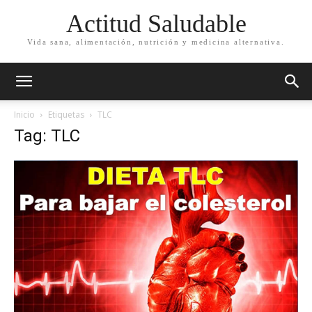
Actitud Saludable
Vida sana, alimentación, nutrición y medicina alternativa.
Inicio
Etiquetas
TLC
Tag: TLC