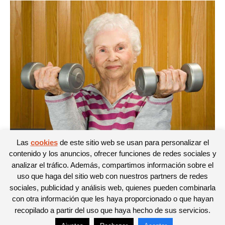
Curiosidades
Las
cookies
de este sitio web se usan para personalizar el
¿Cómo debe ser una buena mesa para la
contenido y los anuncios, ofrecer funciones de redes sociales y
nutrición del adulto mayor?
analizar el tráfico. Además, compartimos información sobre el
Jose Carlos Garcia Piñeiro
-
16/10/2016
uso que haga del sitio web con nuestros partners de redes
0
sociales, publicidad y análisis web, quienes pueden combinarla
con otra información que les haya proporcionado o que hayan
recopilado a partir del uso que haya hecho de sus servicios.