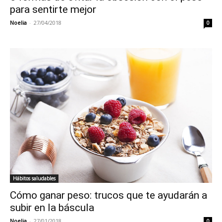
para sentirte mejor
Noelia
-
27/04/2018
0
Hábitos saludables
Cómo ganar peso: trucos que te ayudarán a
subir en la báscula
Noelia
-
27/01/2018
0