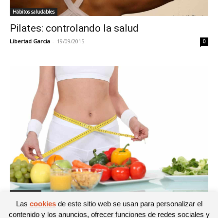
Hábitos saludables
Pilates: controlando la salud
Libertad Garcia
-
19/09/2015
0
Perder peso
Las
cookies
de este sitio web se usan para personalizar el
¿Hasta dónde llegar en las dietas para
contenido y los anuncios, ofrecer funciones de redes sociales y