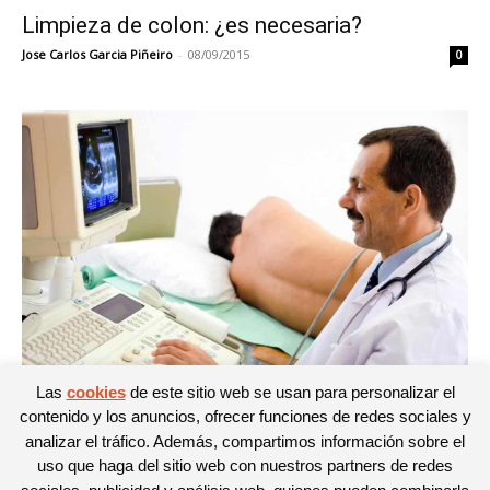
Limpieza de colon: ¿es necesaria?
Jose Carlos Garcia Piñeiro
-
08/09/2015
0
Las
cookies
de este sitio web se usan para personalizar el
Salud
contenido y los anuncios, ofrecer funciones de redes sociales y
La colonoscopia, molesta pero necesaria
analizar el tráfico. Además, compartimos información sobre el
Jose Carlos Garcia Piñeiro
-
30/07/2015
uso que haga del sitio web con nuestros partners de redes
0