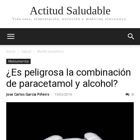
Actitud Saludable
Vida sana, alimentación, nutrición y medicina alternativa.
Inicio
Salud
Medicamentos
Medicamentos
¿Es peligrosa la combinación
de paracetamol y alcohol?
Jose Carlos Garcia Piñeiro
-
15/02/2016
0