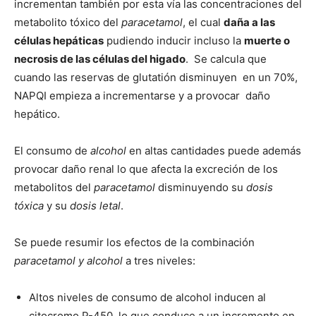
incrementan también por esta vía las concentraciones del
metabolito tóxico del
paracetamol
, el cual
daña a las
células hepáticas
pudiendo inducir incluso la
muerte o
necrosis de las células del higado
. Se calcula que
cuando las reservas de glutatión disminuyen en un 70%,
NAPQI empieza a incrementarse y a provocar daño
hepático.
El consumo de
alcohol
en altas cantidades puede además
provocar daño renal lo que afecta la excreción de los
metabolitos del
paracetamol
disminuyendo su
dosis
tóxica
y su
dosis letal
.
Se puede resumir los efectos de la combinación
paracetamol y alcohol
a tres niveles:
Altos niveles de consumo de alcohol inducen al
citocromo P-450, lo que conduce a un incremento en