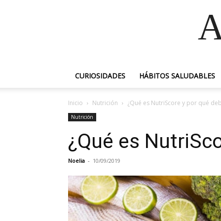
A
CURIOSIDADES
HÁBITOS SALUDABLES
Inicio
Nutrición
¿Qué es NutriScore y por qué deb
Nutrición
¿Qué es NutriSco
Noelia
-
10/09/2019