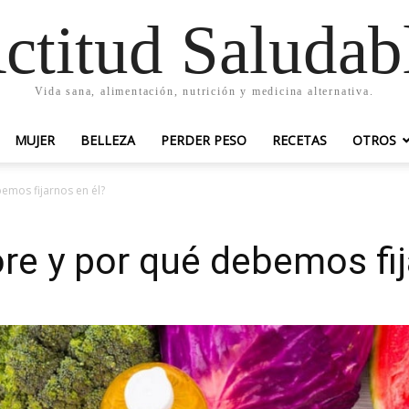
ctitud Saludab
Vida sana, alimentación, nutrición y medicina alternativa.
MUJER
BELLEZA
PERDER PESO
RECETAS
OTROS
emos fijarnos en él?
re y por qué debemos fij