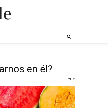
le
arnos en él?
0