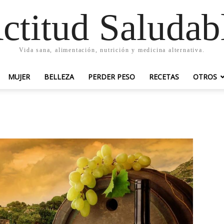
ctitud Saludab
Vida sana, alimentación, nutrición y medicina alternativa.
MUJER
BELLEZA
PERDER PESO
RECETAS
OTROS