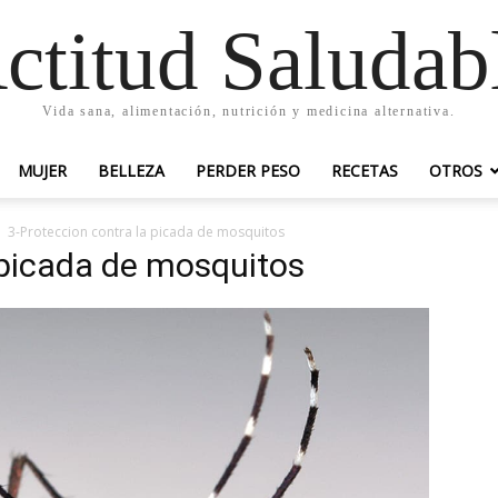
ctitud Saludab
Vida sana, alimentación, nutrición y medicina alternativa.
MUJER
BELLEZA
PERDER PESO
RECETAS
OTROS
3-Proteccion contra la picada de mosquitos
 picada de mosquitos