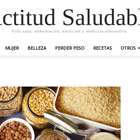
ctitud Saludab
Vida sana, alimentación, nutrición y medicina alternativa.
MUJER
BELLEZA
PERDER PESO
RECETAS
OTROS