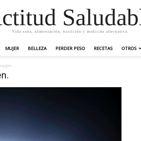
ctitud Saludab
Vida sana, alimentación, nutrición y medicina alternativa.
MUJER
BELLEZA
PERDER PESO
RECETAS
OTROS
 oxygen.
en.