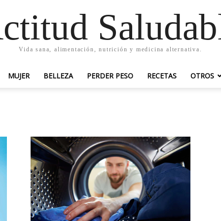
ctitud Saludab
Vida sana, alimentación, nutrición y medicina alternativa.
MUJER
BELLEZA
PERDER PESO
RECETAS
OTROS