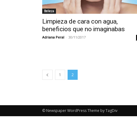
Belleza
Limpieza de cara con agua,
beneficios que no imaginabas
Adriana Peral
-
30/11/2017
1
2
© Newspaper WordPress Theme by TagDiv