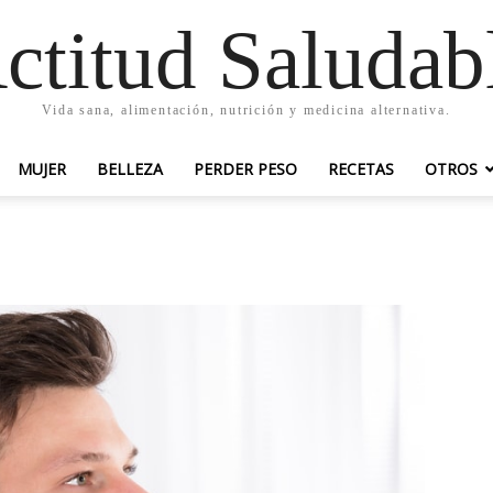
ctitud Saludab
Vida sana, alimentación, nutrición y medicina alternativa.
MUJER
BELLEZA
PERDER PESO
RECETAS
OTROS