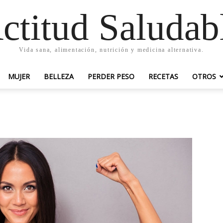
ctitud Saludab
Vida sana, alimentación, nutrición y medicina alternativa.
MUJER
BELLEZA
PERDER PESO
RECETAS
OTROS