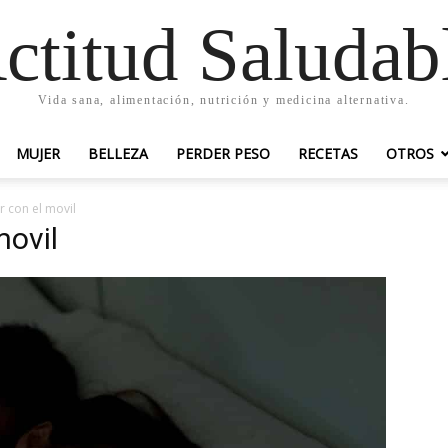
ctitud Saludab
Vida sana, alimentación, nutrición y medicina alternativa.
MUJER
BELLEZA
PERDER PESO
RECETAS
OTROS
 con el movil
movil