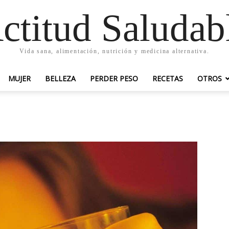
ctitud Saludab
Vida sana, alimentación, nutrición y medicina alternativa.
MUJER
BELLEZA
PERDER PESO
RECETAS
OTROS