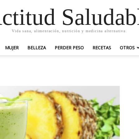
ctitud Saludab
Vida sana, alimentación, nutrición y medicina alternativa.
MUJER
BELLEZA
PERDER PESO
RECETAS
OTROS