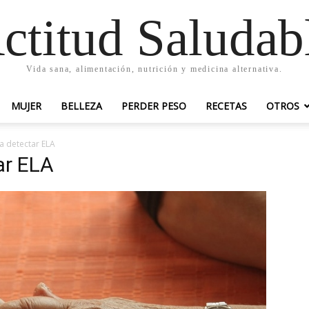
ctitud Saludab
Vida sana, alimentación, nutrición y medicina alternativa.
MUJER
BELLEZA
PERDER PESO
RECETAS
OTROS
 detectar ELA
ar ELA