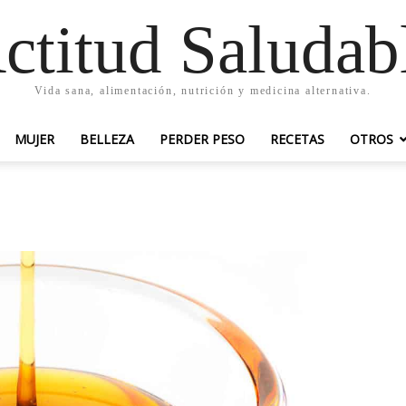
ctitud Saludab
Vida sana, alimentación, nutrición y medicina alternativa.
MUJER
BELLEZA
PERDER PESO
RECETAS
OTROS