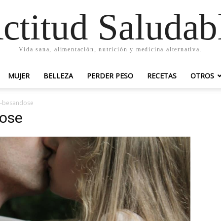
ctitud Saludab
Vida sana, alimentación, nutrición y medicina alternativa.
MUJER
BELLEZA
PERDER PESO
RECETAS
OTROS
o-besandose
dose