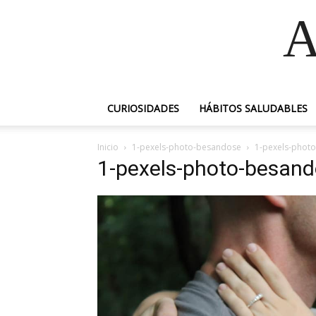
A
CURIOSIDADES
HÁBITOS SALUDABLES
Inicio
1-pexels-photo-besandose
1-pexels-phot
1-pexels-photo-besan