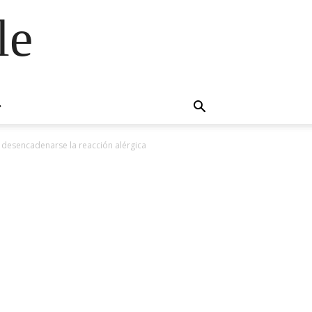
le
 desencadenarse la reacción alérgica