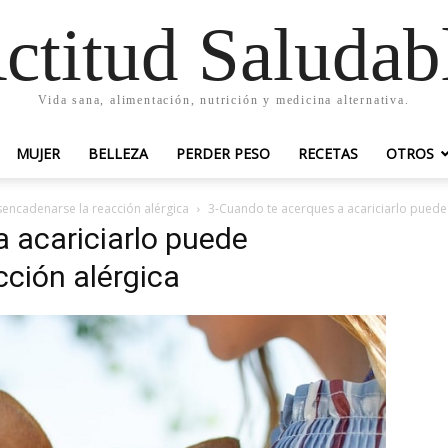
ctitud Saludab
Vida sana, alimentación, nutrición y medicina alternativa.
MUJER
BELLEZA
PERDER PESO
RECETAS
OTROS
encadenarse la reacción alérgica
3-Cuando te acerques a acariciarlo puede
 acariciarlo puede
ción alérgica