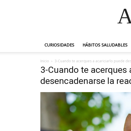
A
CURIOSIDADES
HÁBITOS SALUDABLES
Inicio
3-Cuando te acerques a acariciarlo puede des
3-Cuando te acerques a
desencadenarse la reac