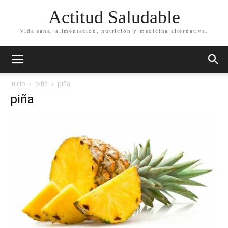
Actitud Saludable
Vida sana, alimentación, nutrición y medicina alternativa.
Inicio
piña
piña
piña