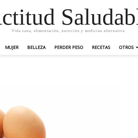
ctitud Saludab
Vida sana, alimentación, nutrición y medicina alternativa.
MUJER
BELLEZA
PERDER PESO
RECETAS
OTROS