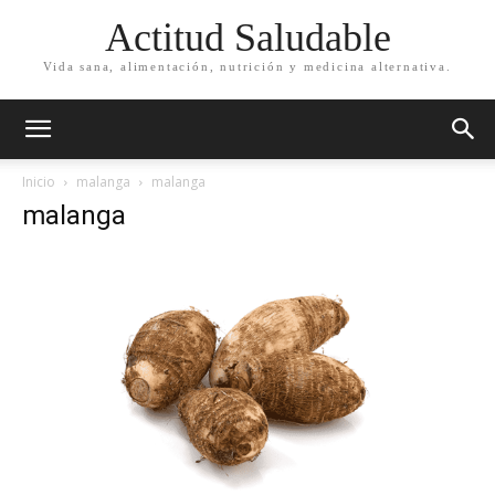
Actitud Saludable
Vida sana, alimentación, nutrición y medicina alternativa.
Inicio
malanga
malanga
malanga