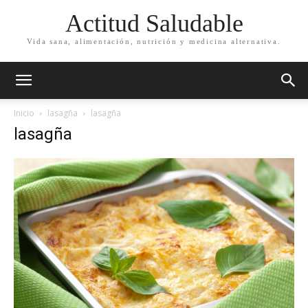
Actitud Saludable
Vida sana, alimentación, nutrición y medicina alternativa.
Inicio
lasagña
lasagña
lasagña