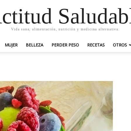
ctitud Saludab
Vida sana, alimentación, nutrición y medicina alternativa.
MUJER
BELLEZA
PERDER PESO
RECETAS
OTROS