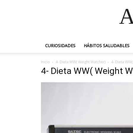
A
CURIOSIDADES
HÁBITOS SALUDABLES
Inicio
4- Dieta WW( Weight Watcher)
4- Dieta WW(
4- Dieta WW( Weight W