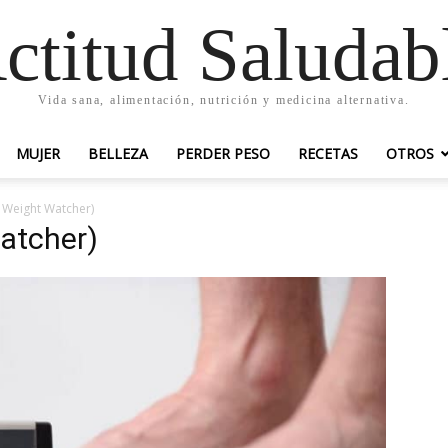
ctitud Saludab
Vida sana, alimentación, nutrición y medicina alternativa.
MUJER
BELLEZA
PERDER PESO
RECETAS
OTROS
 Weight Watcher)
atcher)