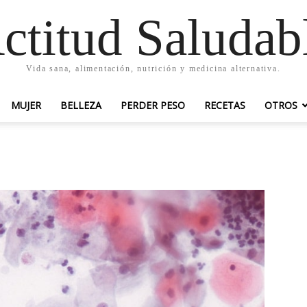
ctitud Saludab
Vida sana, alimentación, nutrición y medicina alternativa.
MUJER
BELLEZA
PERDER PESO
RECETAS
OTROS