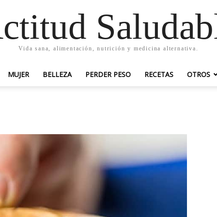
ctitud Saludab
Vida sana, alimentación, nutrición y medicina alternativa.
MUJER
BELLEZA
PERDER PESO
RECETAS
OTROS