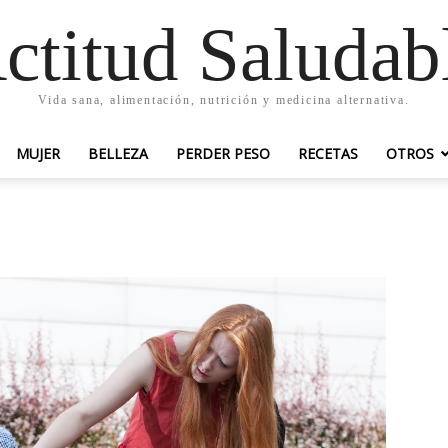
ctitud Saludab
Vida sana, alimentación, nutrición y medicina alternativa.
MUJER
BELLEZA
PERDER PESO
RECETAS
OTROS