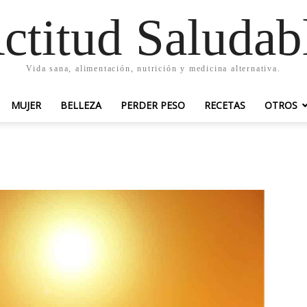
ctitud Saludab
Vida sana, alimentación, nutrición y medicina alternativa.
MUJER
BELLEZA
PERDER PESO
RECETAS
OTROS