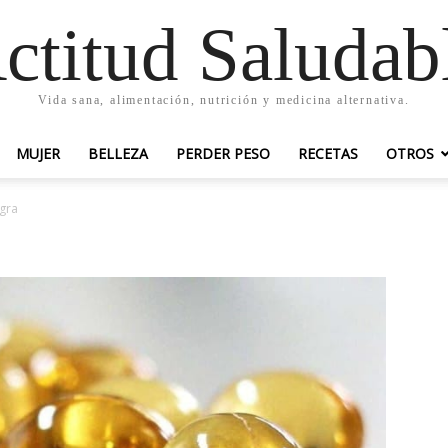
ctitud Saludab
Vida sana, alimentación, nutrición y medicina alternativa.
MUJER
BELLEZA
PERDER PESO
RECETAS
OTROS
gra