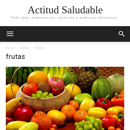
Actitud Saludable
Vida sana, alimentación, nutrición y medicina alternativa.
Inicio
frutas
frutas
frutas