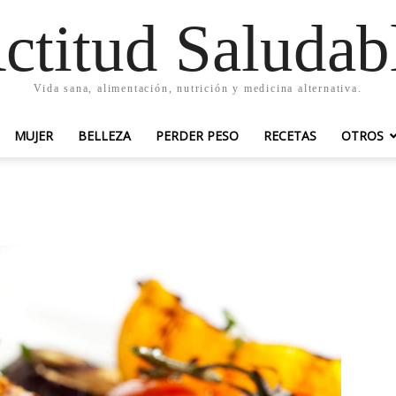
ctitud Saludab
Vida sana, alimentación, nutrición y medicina alternativa.
MUJER
BELLEZA
PERDER PESO
RECETAS
OTROS