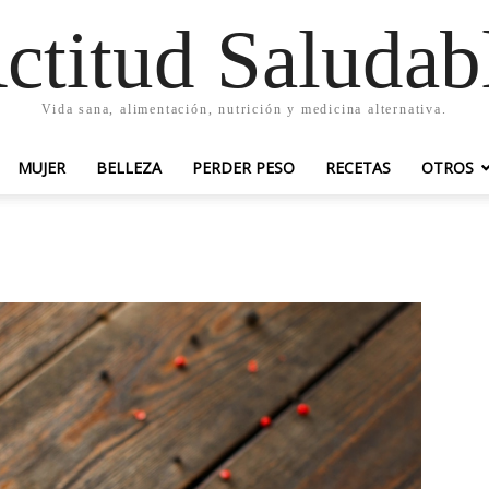
ctitud Saludab
Vida sana, alimentación, nutrición y medicina alternativa.
MUJER
BELLEZA
PERDER PESO
RECETAS
OTROS