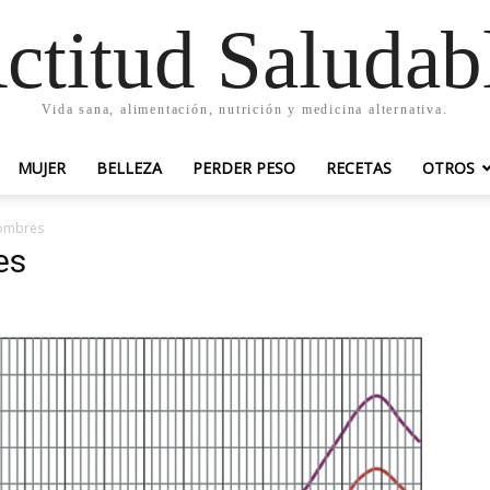
ctitud Saludab
Vida sana, alimentación, nutrición y medicina alternativa.
MUJER
BELLEZA
PERDER PESO
RECETAS
OTROS
hombres
es