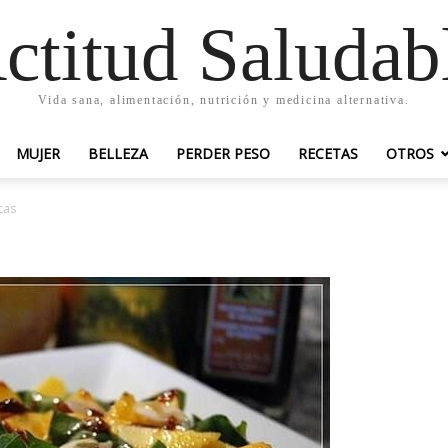
ctitud Saludab
Vida sana, alimentación, nutrición y medicina alternativa.
MUJER
BELLEZA
PERDER PESO
RECETAS
OTROS
cas