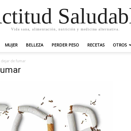
ctitud Saludab
Vida sana, alimentación, nutrición y medicina alternativa.
MUJER
BELLEZA
PERDER PESO
RECETAS
OTROS
 dejar de fumar
 fumar