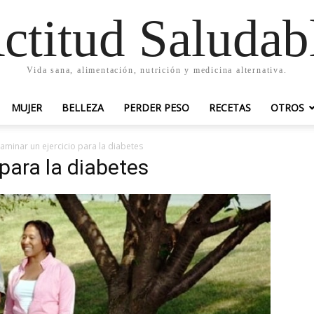
ctitud Saludab
Vida sana, alimentación, nutrición y medicina alternativa.
MUJER
BELLEZA
PERDER PESO
RECETAS
OTROS
aminar un ejercicio para la diabetes
para la diabetes