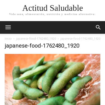
Actitud Saludable
Vida sana, alimentación, nutrición y medicina alternativa.
Inicio
japanese-food-1762480_1920
japanese-food-1762480_1920
japanese-food-1762480_1920