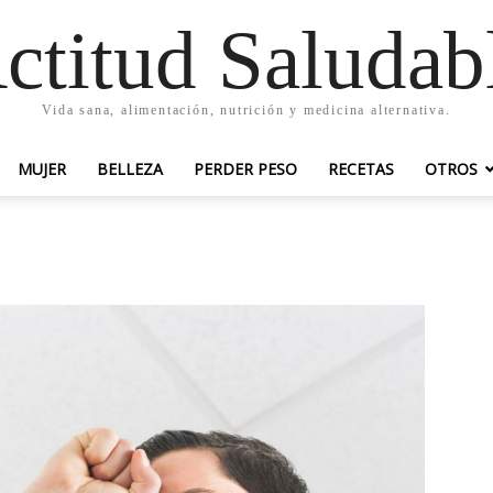
ctitud Saludab
Vida sana, alimentación, nutrición y medicina alternativa.
MUJER
BELLEZA
PERDER PESO
RECETAS
OTROS