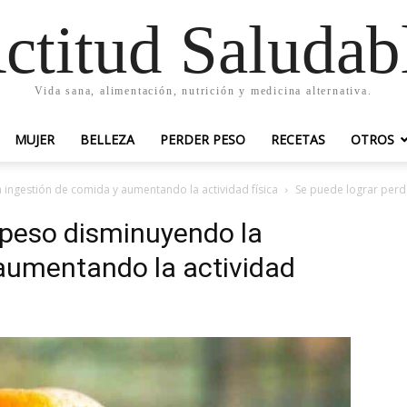
ctitud Saludab
Vida sana, alimentación, nutrición y medicina alternativa.
MUJER
BELLEZA
PERDER PESO
RECETAS
OTROS
ingestión de comida y aumentando la actividad física
Se puede lograr perd
 peso disminuyendo la
 aumentando la actividad