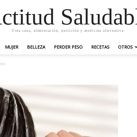
ctitud Saludab
Vida sana, alimentación, nutrición y medicina alternativa.
MUJER
BELLEZA
PERDER PESO
RECETAS
OTROS
pelo