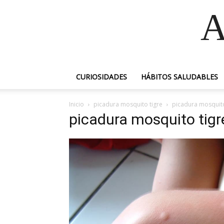
A
CURIOSIDADES
HÁBITOS SALUDABLES
Inicio
picadura mosquito tigre
picadura mosquito
picadura mosquito tigr