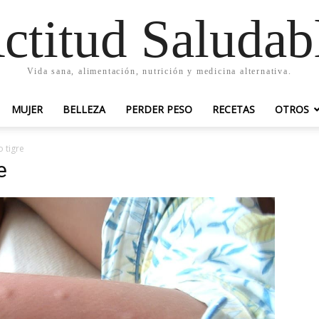
ctitud Saludab
Vida sana, alimentación, nutrición y medicina alternativa.
MUJER
BELLEZA
PERDER PESO
RECETAS
OTROS
 tigre
e