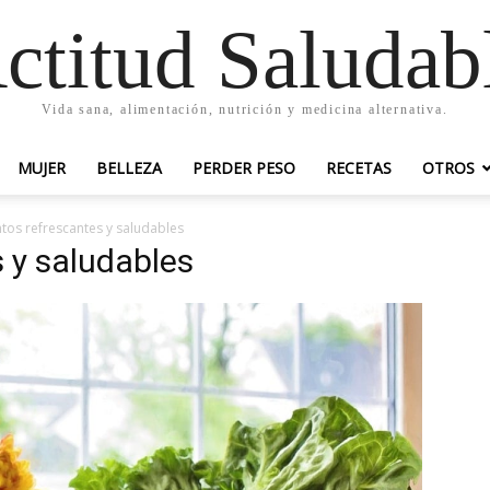
ctitud Saludab
Vida sana, alimentación, nutrición y medicina alternativa.
MUJER
BELLEZA
PERDER PESO
RECETAS
OTROS
tos refrescantes y saludables
 y saludables