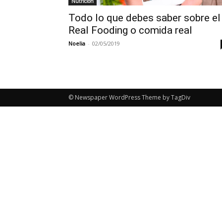
Nutrición
Todo lo que debes saber sobre el
Real Fooding o comida real
Noelia
-
02/05/2019
© Newspaper WordPress Theme by TagDiv