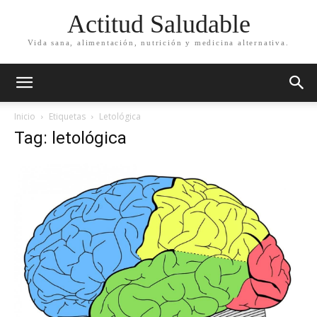
Actitud Saludable
Vida sana, alimentación, nutrición y medicina alternativa.
Inicio
Etiquetas
Letológica
Tag: letológica