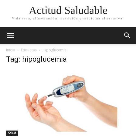
Actitud Saludable
Vida sana, alimentación, nutrición y medicina alternativa.
Inicio
Etiquetas
Hipoglucemia
Tag: hipoglucemia
Salud