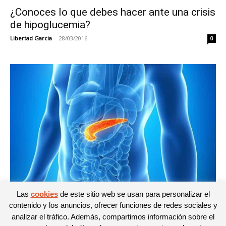
¿Conoces lo que debes hacer ante una crisis
de hipoglucemia?
Libertad Garcia
-
28/03/2016
0
Las
cookies
de este sitio web se usan para personalizar el
Salud
contenido y los anuncios, ofrecer funciones de redes sociales y
¡Glucagón! otra cara de la diabetes
analizar el tráfico. Además, compartimos información sobre el