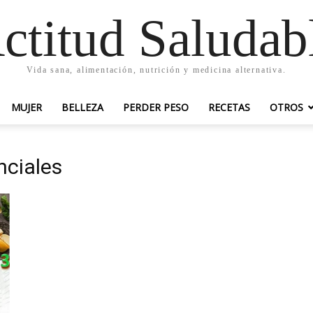
ctitud Saludab
Vida sana, alimentación, nutrición y medicina alternativa.
MUJER
BELLEZA
PERDER PESO
RECETAS
OTROS
nciales